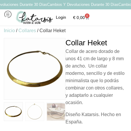
luciones Durante 30 Días
Cambios Y Devoluciones Durante 30 Días
Cambios 
0
Login
€
0,00
Inicio
/
Collares
/ Collar Heket
Collar Heket
Collar de acero dorado de
unos 41 cm de largo y 8 mm
de ancho. Un collar
moderno, sencillo y de estilo
minimalista que lo podrás
combinar con otros collares,
y adaptarlo a cualquier
ocasión.
Diseño Katarsis. Hecho en
España.