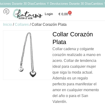
iones Durante 30 Días
Cambios Y Devoluciones Durante 30 Días
Cambios Y D
0
Login
€
0,00
Inicio
/
Collares
/ Collar Corazón Plata
Collar Corazón
Plata
Collar cadena y colgante
corazón realizado a mano en
acero. Collar de tendencia
ideal para cualquier mujer
que siga la moda actual.
Además es un regalo
perfecto para manifestar el
amor en cualquier momento
del año o para el San
Valentín.