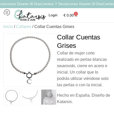
uciones Durante 30 Días
Cambios Y Devoluciones Durante 30 Días
Cambios 
0
Login
€
0,00
Por qué elegir Katarsis
Inicio
/
Collares
/ Collar Cuentas Grises
Collar Cuentas
Grises
Collar de mujer corto
realizado en perlas blancas
swarovski, cierre en acero e
inicial. Un collar que lo
podrás utilizar viéndose solo
las perlas o con la inicial.
Hecho en España. Diseño de
Katarsis.