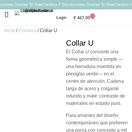
iones Durante 30 Días
Cambios Y Devoluciones Durante 30 Días
Cambios Y D
22
Login
€
467,00
Por qué elegir Katarsis
Inicio
/
Collares
/ Collar U
Collar U
El Collar U convierte una
forma geométrica simple —
una herradura invertida en
plexiglás verde— en el
centro de atención. Cadena
larga de acero y colgante
rotundo y mate: contraste de
materiales en estado puro.
Para amantes del diseño
contemporáneo que prefieren
una pieza con concepto a mil