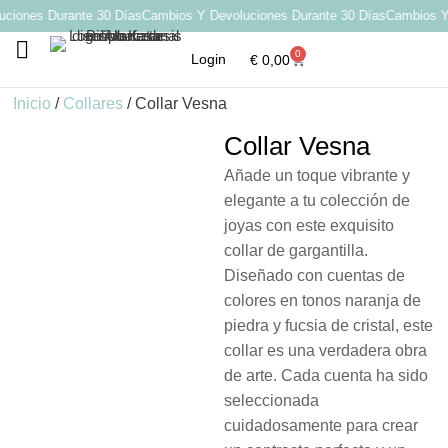
iones Durante 30 Días
Cambios Y Devoluciones Durante 30 Días
Cambios Y D
0
Login
€
0,00
Por qué elegir Katarsis
Inicio
/
Collares
/ Collar Vesna
Collar Vesna
Añade un toque vibrante y
elegante a tu colección de
joyas con este exquisito
collar de gargantilla.
Diseñado con cuentas de
colores en tonos naranja de
piedra y fucsia de cristal, este
collar es una verdadera obra
de arte. Cada cuenta ha sido
seleccionada
cuidadosamente para crear