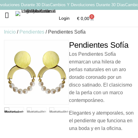
luciones Durante 30 Días
Cambios Y Devoluciones Durante 30 Días
Cambios 
0
Login
€
0,00
Por qué elegir Katarsis
Inicio
/
Pendientes
/ Pendientes Sofía
Pendientes Sofía
Los Pendientes Sofía
enmarcan una hilera de
perlas naturales en un aro
dorado coronado por un
disco satinado. El clasicismo
de la perla con un marco
contemporáneo.
Elegantes y atemporales, son
el pendiente que funciona en
una boda y en la oficina.