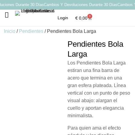
iones Durante 30 Días
Cambios Y Devoluciones Durante 30 Días
Cambios Y 
0
Login
€
0,00
Por qué elegir Katarsis
Inicio
/
Pendientes
/ Pendientes Bola Larga
Pendientes Bola
Larga
Los Pendientes Bola Larga
estiran una fina barra de
acero que termina en una
gran esfera plateada. Línea
vertical con un punto de peso
visual abajo: alargan el
cuello y aportan elegancia
minimalista.
Para quien ama el efecto