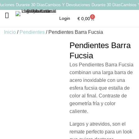
iones Durante 30 Días
Cambios Y Devoluciones Durante 30 Días
Cambios Y 
0
Login
€
0,00
Por qué elegir Katarsis
Inicio
/
Pendientes
/ Pendientes Barra Fucsia
Pendientes Barra
Fucsia
Los Pendientes Barra Fucsia
combinan una larga barra de
acero inoxidable con una
esfera fucsia que estalla de
color al final. Contraste de
geometría fría y color
caliente.
Largos y atrevidos, son el
remate perfecto para un look