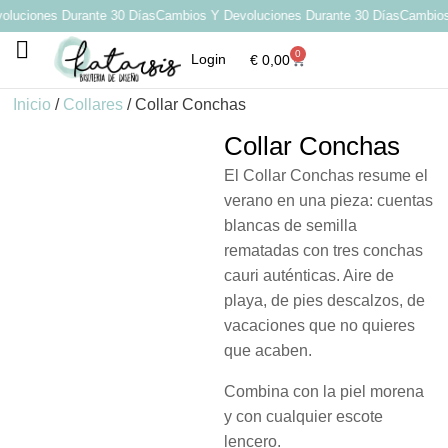
uciones Durante 30 Días
Cambios Y Devoluciones Durante 30 Días
Cambios Y
0
Login
€
0,00
Por qué elegir Katarsis
Inicio
/
Collares
/ Collar Conchas
Collar Conchas
El Collar Conchas resume el
verano en una pieza: cuentas
blancas de semilla
rematadas con tres conchas
cauri auténticas. Aire de
playa, de pies descalzos, de
vacaciones que no quieres
que acaben.
Combina con la piel morena
y con cualquier escote
lencero.