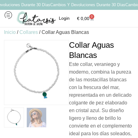
luciones Durante 30 Días
Cambios Y Devoluciones Durante 30 Días
Cambios 
0
Login
€
0,00
Inicio
/
Collares
/ Collar Aguas Blancas
Collar Aguas
Blancas
Este collar, veraniego y
moderno, combina la pureza
de las mostacillas blancas
con la frescura del mar,
representada en un delicado
colgante de pez elaborado
en cristal azul. Su diseño
ligero y lleno de brillo lo
convierte en el complemento
ideal para los días soleados,