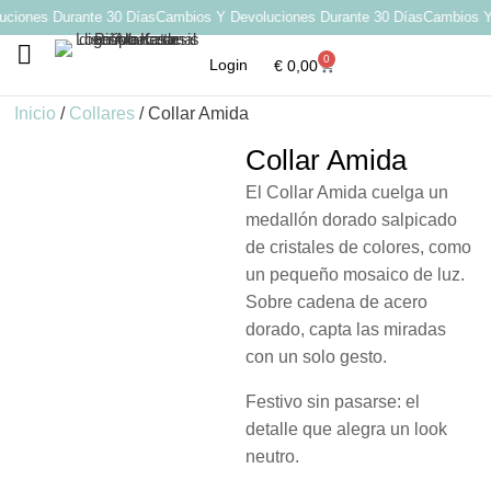
iones Durante 30 Días
Cambios Y Devoluciones Durante 30 Días
Cambios Y D
0
Login
€
0,00
Por qué elegir Katarsis
Inicio
/
Collares
/ Collar Amida
Collar Amida
El Collar Amida cuelga un
medallón dorado salpicado
de cristales de colores, como
un pequeño mosaico de luz.
Sobre cadena de acero
dorado, capta las miradas
con un solo gesto.
Festivo sin pasarse: el
detalle que alegra un look
neutro.