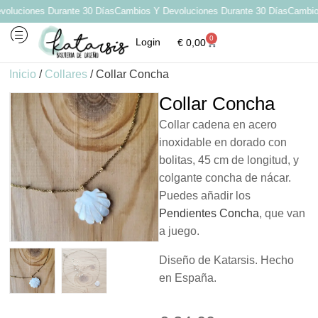
uciones Durante 30 Días
Cambios Y Devoluciones Durante 30 Días
Cambios 
0
Login
€
0,00
Inicio
/
Collares
/ Collar Concha
Collar Concha
Collar cadena en acero
inoxidable en dorado con
bolitas, 45 cm de longitud, y
colgante concha de nácar.
Puedes añadir los
Pendientes Concha
, que van
a juego.
Diseño de Katarsis. Hecho
en España.