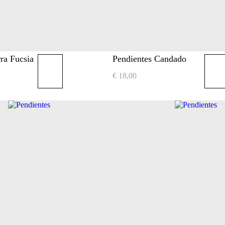
ra Fucsia
Pendientes Candado
€
18,00