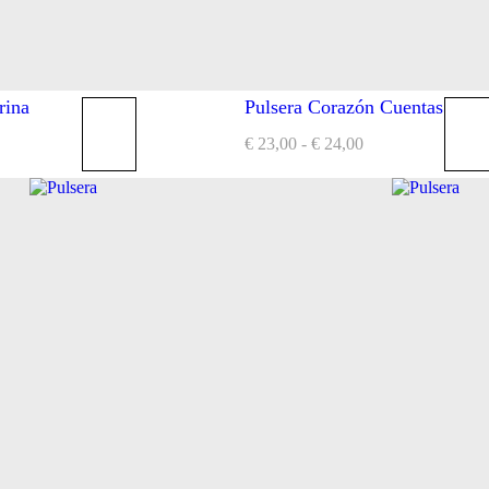
rina
Pulsera Corazón Cuentas
€
23,00
-
€
24,00