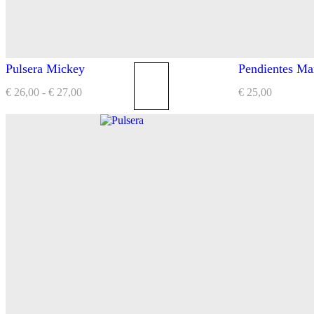
Pulsera Mickey
Pendientes Ma
€
26,00
-
€
27,00
€
25,00