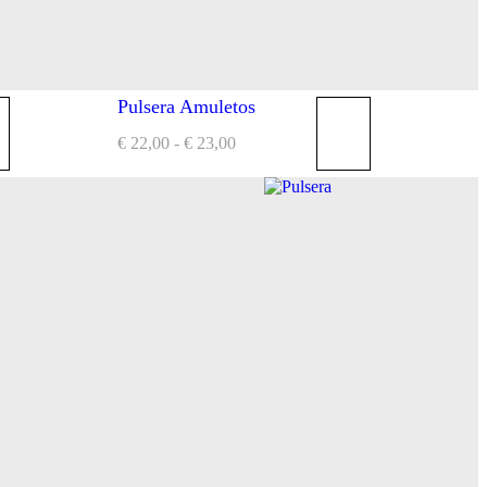
Pulsera Amuletos
€
22,00
-
€
23,00