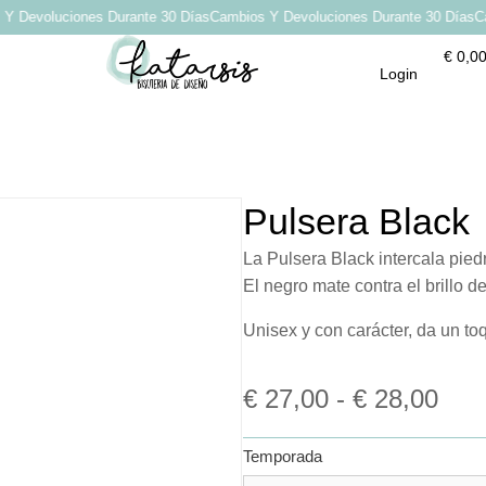
Devoluciones Durante 30 Días
Cambios Y Devoluciones Durante 30 Días
Camb
€
0,0
Login
Pulsera Black
La Pulsera Black intercala pie
El negro mate contra el brillo d
Unisex y con carácter, da un to
€
27,00
-
€
28,00
Temporada