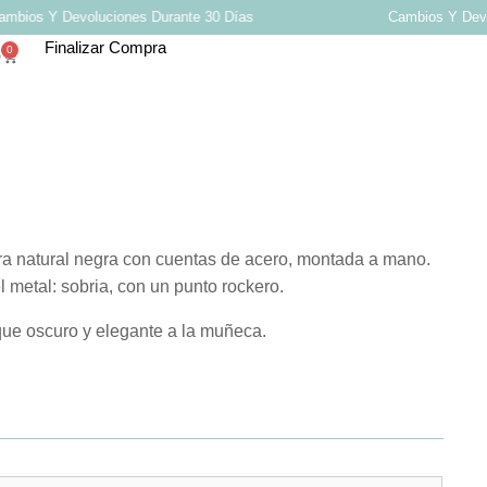
ios Y Devoluciones Durante 30 Días
Cambios Y Devolu
Finalizar Compra
0
0
dra natural negra con cuentas de acero, montada a mano.
el metal: sobria, con un punto rockero.
que oscuro y elegante a la muñeca.