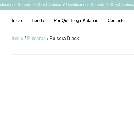
ciones Durante 30 Días
Cambios Y Devoluciones Durante 30 Días
Cambios Y 
Inicio
Tienda
Por Qué Elegir Katarsis
Contacto
Inicio
/
Pulseras
/ Pulsera Black