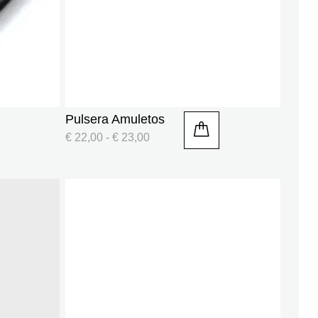
Pulsera Amuletos
€
22,00
-
€
23,00