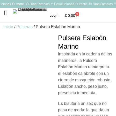
iones Durante 30 Días
Cambios Y Devoluciones Durante 30 Días
Cambios Y D
0
Login
€
0,00
Por qué elegir Katarsis
Inicio
/
Pulseras
/ Pulsera Eslabón Marino
Pulsera Eslabón
Marino
Inspirada en la cadena de los
marineros, la Pulsera
Eslabón Marino reinterpreta
el eslabón calabrote con un
cierre de mosquetón robusto.
Eslabón ancho, peso justo,
presencia inmediata.
Es bisutería unisex que no
pasa de moda: la que da un