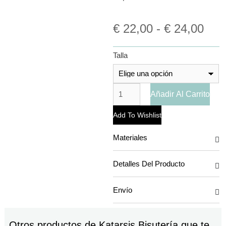
€
22,00
-
€
24,00
Talla
Añadir Al Carrito
Add To Wishlist
Materiales
Detalles Del Producto
Envío
Otros productos de
Katarsis Bisutería
que te