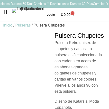
iones Durante 30 Días
Cambios Y Devoluciones Durante 30 Días
Cambios Y D
0
Login
€
0,00
Por qué elegir Katarsis
Inicio
/
Pulseras
/ Pulsera Chupetes
Pulsera Chupetes
Pulsera Retro unisex de
chupetes y caritas. La
pulsera está confeccionada
con cadena en acero de
eslabones grandes,
colgantes de chupetes y
caritas en varios colores.
Vuelve a los años 90 con
esta pulsera.
Diseño de Katarsis. Moda
Española.