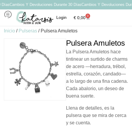
Días
Cambios Y Devoluciones Durante 30 Días
Cambios Y Devoluciones Duran
0
Login
€
0,00
Inicio
/
Pulseras
/ Pulsera Amuletos
Pulsera Amuletos
La Pulsera Amuletos hace
tintinear un surtido de charms
de acero —herradura, trébol,
estrella, corazón, candado—
a lo largo de una fina cadena.
Cada abalorio, un deseo de
buena suerte.
Llena de detalles, es la
pulsera que se mira de cerca
y se cuenta.