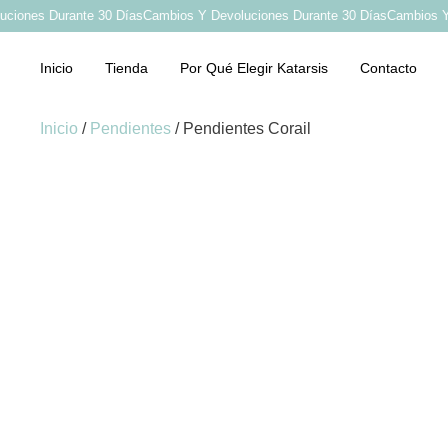
iones Durante 30 Días
Cambios Y Devoluciones Durante 30 Días
Cambios Y D
Inicio
Tienda
Por Qué Elegir Katarsis
Contacto
Inicio
/
Pendientes
/ Pendientes Corail