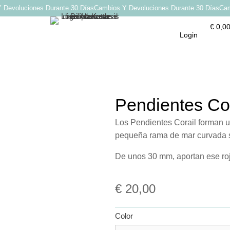
evoluciones Durante 30 Días
Cambios Y Devoluciones Durante 30 Días
Cambi
€
0,0
Login
Pendientes Cor
Los Pendientes Corail forman un
pequeña rama de mar curvada so
De unos 30 mm, aportan ese roj
€
20,00
Color