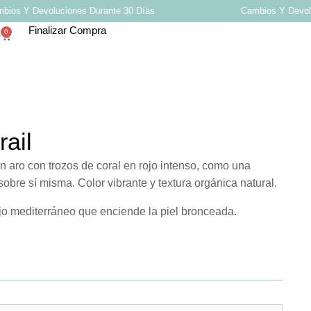
os Y Devoluciones Durante 30 Días
Cambios Y Devoluc
Finalizar Compra
0
0
ail
 aro con trozos de coral en rojo intenso, como una
bre sí misma. Color vibrante y textura orgánica natural.
o mediterráneo que enciende la piel bronceada.