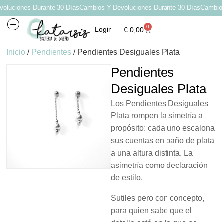
luciones Durante 30 Días
Cambios Y Devoluciones Durante 30 Días
Cambios 
0
Login
€
0,00
Inicio
/
Pendientes
/ Pendientes Desiguales Plata
Pendientes
Desiguales Plata
Los Pendientes Desiguales
Plata rompen la simetría a
propósito: cada uno escalona
sus cuentas en baño de plata
a una altura distinta. La
asimetría como declaración
de estilo.
Sutiles pero con concepto,
para quien sabe que el