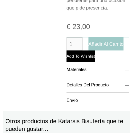
pendiente para una ocasión
que pide presencia.
€
23,00
Añadir Al Carrito
Add To Wishlist
Materiales
Detalles Del Producto
Envío
Otros productos de
Katarsis Bisutería
que te
pueden gustar...