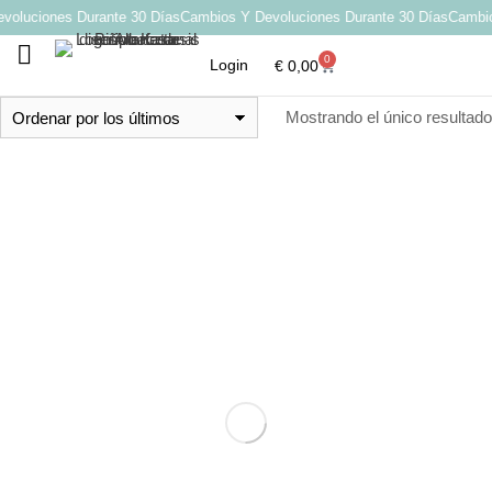
voluciones Durante 30 Días
Cambios Y Devoluciones Durante 30 Días
Cambio
0
Login
€
0,00
Por qué elegir Katarsis
Mostrando el único resultado