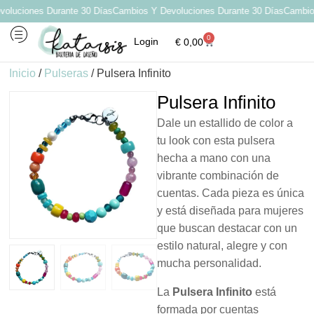
uciones Durante 30 Días
Cambios Y Devoluciones Durante 30 Días
Cambios 
0
Login
€
0,00
Inicio
/
Pulseras
/ Pulsera Infinito
Pulsera Infinito
Dale un estallido de color a
tu look con esta pulsera
hecha a mano con una
vibrante combinación de
cuentas. Cada pieza es única
y está diseñada para mujeres
que buscan destacar con un
estilo natural, alegre y con
mucha personalidad.
La
Pulsera Infinito
está
formada por cuentas