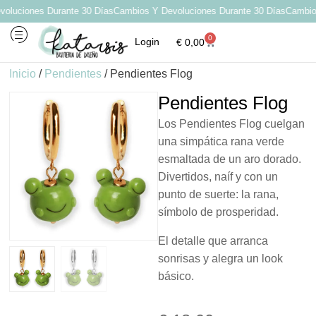
luciones Durante 30 Días
Cambios Y Devoluciones Durante 30 Días
Cambios 
0
Login
€
0,00
Inicio
/
Pendientes
/ Pendientes Flog
Pendientes Flog
Los Pendientes Flog cuelgan
una simpática rana verde
esmaltada de un aro dorado.
Divertidos, naíf y con un
punto de suerte: la rana,
símbolo de prosperidad.
El detalle que arranca
sonrisas y alegra un look
básico.