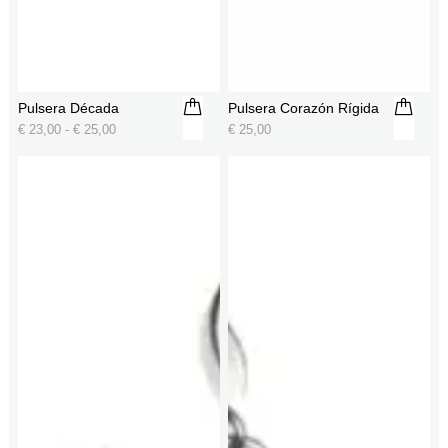
Pulsera Década
Pulsera Corazón Rígida
€
23,00
-
€
25,00
€
25,00