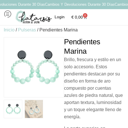
uciones Durante 30 Días
Cambios Y Devoluciones Durante 30 Días
Cambios Y
0
Login
€
0,00
Inicio
/
Pulseras
/ Pendientes Marina
Pendientes
Marina
Brillo, frescura y estilo en un
solo accesorio. Estos
pendientes destacan por su
diseño en forma de aro
compuesto por cuentas
azules de piedra natural, que
aportan textura, luminosidad
y un toque elegante lleno de
energía.