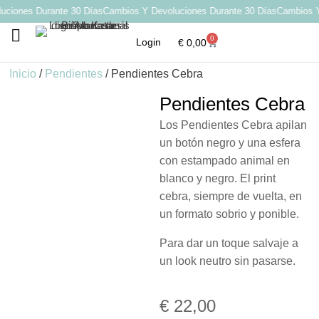
iones Durante 30 Días
Cambios Y Devoluciones Durante 30 Días
Cambios Y 
0
Login
€
0,00
Por qué elegir Katarsis
Inicio
/
Pendientes
/ Pendientes Cebra
Pendientes Cebra
Los Pendientes Cebra apilan
un botón negro y una esfera
con estampado animal en
blanco y negro. El print
cebra, siempre de vuelta, en
un formato sobrio y ponible.
Para dar un toque salvaje a
un look neutro sin pasarse.
€
22,00