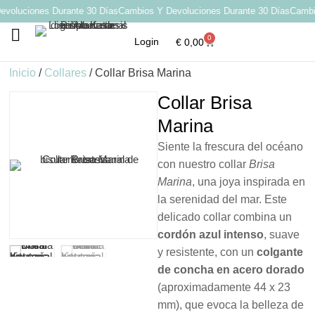
oluciones Durante 30 Días
Cambios Y Devoluciones Durante 30 Días
Cambios
0
Login
€
0,00
Por qué elegir Katarsis
Inicio
/
Collares
/ Collar Brisa Marina
Collar Brisa
Marina
Siente la frescura del océano
con nuestro collar
Brisa
Marina
, una joya inspirada en
la serenidad del mar. Este
delicado collar combina un
cordón azul intenso
, suave
y resistente, con un
colgante
de concha en acero dorado
(aproximadamente 44 x 23
mm), que evoca la belleza de