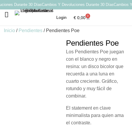
iones Durante 30 Días
Cambios Y Devoluciones Durante 30 Días
Cambios Y D
0
Login
€
0,00
Por qué elegir Katarsis
Inicio
/
Pendientes
/ Pendientes Poe
Pendientes Poe
Los Pendientes Poe juegan
con el blanco y negro en
resina: un disco bicolor que
recuerda a una luna en
cuarto creciente. Gráfico,
rotundo y muy fácil de
combinar.
El statement en clave
minimalista para quien ama
el contraste.