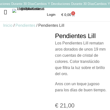
iones Durante 30 Días
Cambios Y Devoluciones Durante 30 Días
Cambios Y D
0
Login
€
0,00
Por qué elegir Katarsis
Inicio
/
Pendientes
/ Pendientes Lill
Pendientes Lill
Los Pendientes Lill rematan
aros dorados de unos 19 mm
con cuentas de cristal de
colores. Color translúcido
que filtra la luz sobre el brillo
del oro.
Aros con un toque jugoso
para los días de buen tiempo.
€
21,00