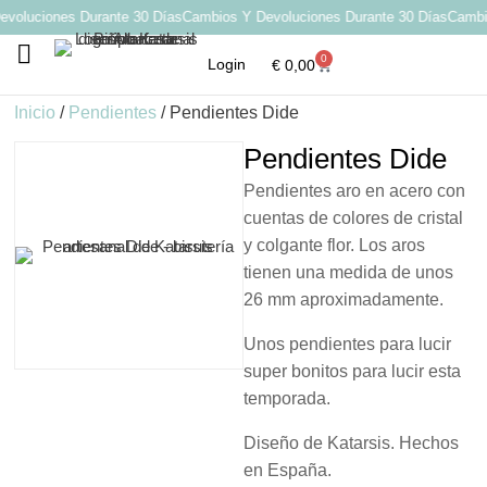
oluciones Durante 30 Días
Cambios Y Devoluciones Durante 30 Días
Cambios
0
Login
€
0,00
Por qué elegir Katarsis
Inicio
/
Pendientes
/ Pendientes Dide
Pendientes Dide
Pendientes aro en acero con
cuentas de colores de cristal
y colgante flor. Los aros
tienen una medida de unos
26 mm aproximadamente.
Unos pendientes para lucir
super bonitos para lucir esta
temporada.
Diseño de Katarsis. Hechos
en España.