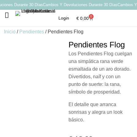
iones Durante 30 Días
Cambios Y Devoluciones Durante 30 Días
Cambios Y D
0
Login
€
0,00
Por qué elegir Katarsis
Inicio
/
Pendientes
/ Pendientes Flog
Pendientes Flog
Los Pendientes Flog cuelgan
una simpática rana verde
esmaltada de un aro dorado.
Divertidos, naíf y con un
punto de suerte: la rana,
símbolo de prosperidad.
El detalle que arranca
sonrisas y alegra un look
básico.